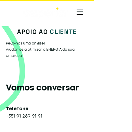
APOIO AO
CLIENTE
Peça-nos uma análise!
Ajudamos a otimizar a ENERGIA da sua
empresa.
Vamos conversar
Telefone
+351 91 289 91 91