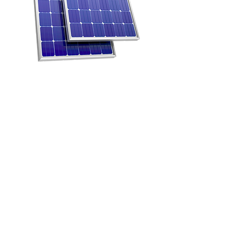
CONTACTOS
+351 91 289 91 91
(Chamadas para rede móvel nacional)
Faro: Rua Filipe Ferrer 25, 8005-334 Faro
Aveiro: Tv. do Mercado 5, 1.º andar,
3800-224 Aveiro
Email
info@amperia.pt
Parcerias
Política de Privacidade