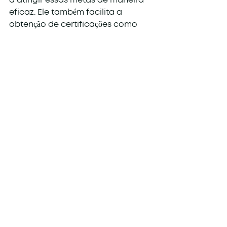
a atingir essas metas de maneira 
eficaz. Ele também facilita a 
obtenção de certificações como 
ISO 14001 e relatórios GRI.
Essas certificações são 
reconhecidas internacionalmente 
e demonstram seu compromisso 
com a sustentabilidade. Elas 
podem abrir portas para novos 
negócios e parcerias. Sua empresa 
ganha credibilidade e uma 
vantagem competitiva no 
mercado.
Infraestrutura para 
Veículos Elétricos
A infraestrutura para veículos 
elétricos é o futuro da mobilidade. 